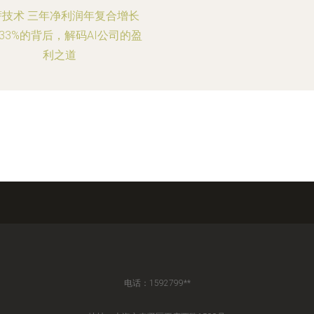
萨技术 三年净利润年复合增长
5.33%的背后，解码AI公司的盈
利之道
电话：1592799**