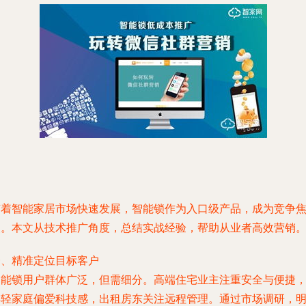
随着智能家居市场快速发展，智能锁作为入口级产品，成为竞争
点。本文从技术推广角度，总结实战经验，帮助从业者高效营销
一、精准定位目标客户
智能锁用户群体广泛，但需细分。高端住宅业主注重安全与便捷
年轻家庭偏爱科技感，出租房东关注远程管理。通过市场调研，