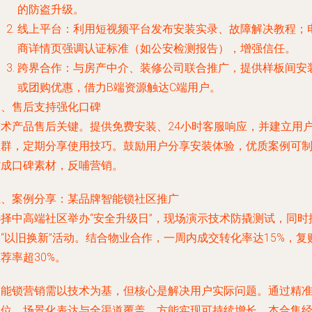
的防盗升级。
线上平台：利用短视频平台发布安装实录、故障解决教程；
商详情页强调认证标准（如公安检测报告），增强信任。
跨界合作：与房产中介、装修公司联合推广，提供样板间安
或团购优惠，借力B端资源触达C端用户。
四、售后支持强化口碑
技术产品售后关键。提供免费安装、24小时客服响应，并建立用
社群，定期分享使用技巧。鼓励用户分享安装体验，优质案例可
作成口碑素材，反哺营销。
五、案例分享：某品牌智能锁社区推广
选择中高端社区举办“安全升级日”，现场演示技术防撬测试，同时
“以旧换新”活动。结合物业合作，一周内成交转化率达15%，复
荐率超30%。
智能锁营销需以技术为基，但核心是解决用户实际问题。通过精
定位、场景化表达与全渠道覆盖，方能实现可持续增长。本合集