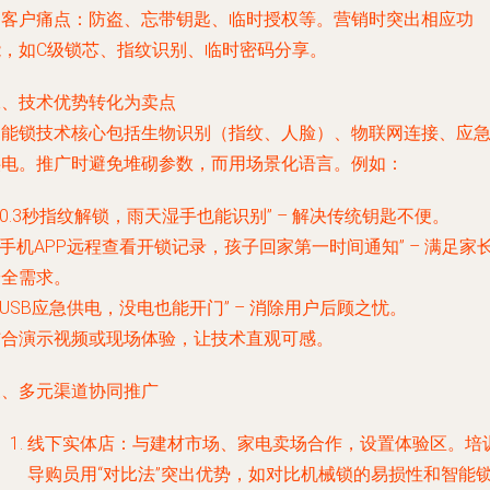
确客户痛点：防盗、忘带钥匙、临时授权等。营销时突出相应功
能，如C级锁芯、指纹识别、临时密码分享。
二、技术优势转化为卖点
智能锁技术核心包括生物识别（指纹、人脸）、物联网连接、应
供电。推广时避免堆砌参数，而用场景化语言。例如：
 “0.3秒指纹解锁，雨天湿手也能识别” – 解决传统钥匙不便。
 “手机APP远程查看开锁记录，孩子回家第一时间通知” – 满足家
安全需求。
 “USB应急供电，没电也能开门” – 消除用户后顾之忧。
结合演示视频或现场体验，让技术直观可感。
三、多元渠道协同推广
线下实体店：与建材市场、家电卖场合作，设置体验区。培
导购员用“对比法”突出优势，如对比机械锁的易损性和智能