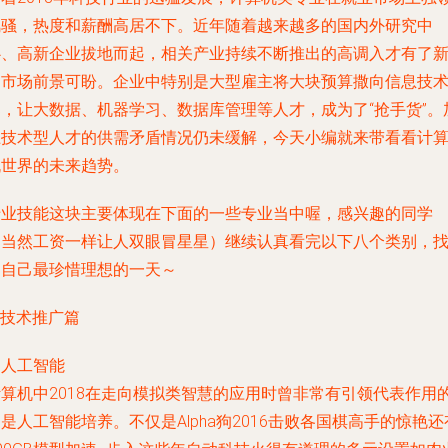
风骚，热度和薪酬高居不下。近年随着越来越多的国内外研究中
心、高新企业拔地而起，相关产业持续不断推出的高调入才有了
的市场前景可盼。企业中特别是大型雇主将大块预算撒向信息技
部，让大数据、机器学习、数据库管理等人才，成为了“抢手货”。
上技术型人才的供需矛盾情况仍未缓解，今天小编就来带看看计
机世界的未来趋势。
专业技能这块主要体现在下面的一些专业当中喔，感兴趣的同学
（当然工资一样让人双眼冒星星）继续认真看完以下八个类别，
到自己最珍惜理想的一天～
--技术推广篇
. 人工智能
计算机中2018在走向模拟类智慧的应用时曾非常有引领代表作用
是人工智能培养。不仅是Alpha狗2016击败各国棋高手的惊艳还